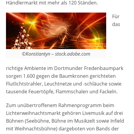
Händlermarkt mit mehr als 120 Ständen.
type="basic"] Anzeige Termine und
Öffnungszeiten Mittelalterlicher Lichter
Für
Weihnachtsmarkt…
das
©Konstiantyn – stock.adobe.com
richtige Ambiente im Dortmunder Fredenbaumpark
sorgen 1.600 gegen die Baumkronen gerichteten
Flutlichtstrahler, Leuchtnetze und -schläuche sowie
tausende Feuertöpfe, Flammschalen und Fackeln.
Zum unübertroffenem Rahmenprogramm beim
Lichterweihnachtsmarkt gehören Livemusik auf drei
Bühnen (Seebühne, Bühne im Musikzelt sowie Infield
mit Weihnachtsbühne) dargeboten von Bands der