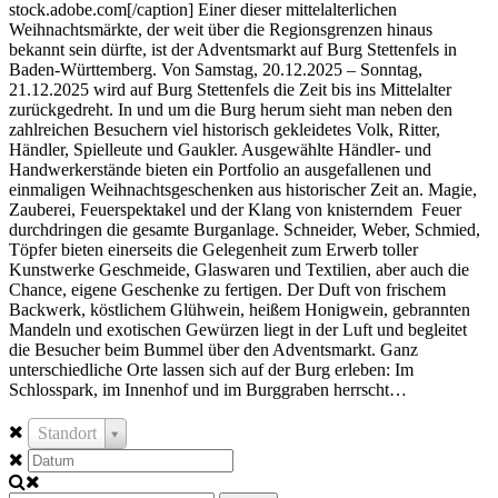
stock.adobe.com[/caption] Einer dieser mittelalterlichen
Weihnachtsmärkte, der weit über die Regionsgrenzen hinaus
bekannt sein dürfte, ist der Adventsmarkt auf Burg Stettenfels in
Baden-Württemberg. Von Samstag, 20.12.2025 – Sonntag,
21.12.2025 wird auf Burg Stettenfels die Zeit bis ins Mittelalter
zurückgedreht. In und um die Burg herum sieht man neben den
zahlreichen Besuchern viel historisch gekleidetes Volk, Ritter,
Händler, Spielleute und Gaukler. Ausgewählte Händler- und
Handwerkerstände bieten ein Portfolio an ausgefallenen und
einmaligen Weihnachtsgeschenken aus historischer Zeit an. Magie,
Zauberei, Feuerspektakel und der Klang von knisterndem Feuer
durchdringen die gesamte Burganlage. Schneider, Weber, Schmied,
Töpfer bieten einerseits die Gelegenheit zum Erwerb toller
Kunstwerke Geschmeide, Glaswaren und Textilien, aber auch die
Chance, eigene Geschenke zu fertigen. Der Duft von frischem
Backwerk, köstlichem Glühwein, heißem Honigwein, gebrannten
Mandeln und exotischen Gewürzen liegt in der Luft und begleitet
die Besucher beim Bummel über den Adventsmarkt. Ganz
unterschiedliche Orte lassen sich auf der Burg erleben: Im
Schlosspark, im Innenhof und im Burggraben herrscht…
Standort