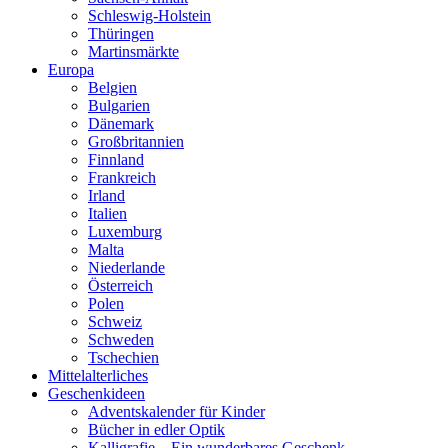
Schleswig-Holstein
Thüringen
Martinsmärkte
Europa
Belgien
Bulgarien
Dänemark
Großbritannien
Finnland
Frankreich
Irland
Italien
Luxemburg
Malta
Niederlande
Österreich
Polen
Schweiz
Schweden
Tschechien
Mittelalterliches
Geschenkideen
Adventskalender für Kinder
Bücher in edler Optik
Kalligrafie – Ein wunderbares Geschenk