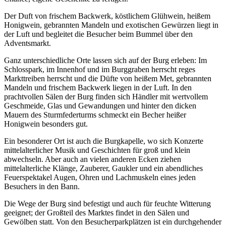
Der Duft von frischem Backwerk, köstlichem Glühwein, heißem
Honigwein, gebrannten Mandeln und exotischen Gewürzen liegt in
der Luft und begleitet die Besucher beim Bummel über den
Adventsmarkt.
Ganz unterschiedliche Orte lassen sich auf der Burg erleben: Im
Schlosspark, im Innenhof und im Burggraben herrscht reges
Markttreiben herrscht und die Düfte von heißem Met, gebrannten
Mandeln und frischem Backwerk liegen in der Luft. In den
prachtvollen Sälen der Burg finden sich Händler mit wertvollem
Geschmeide, Glas und Gewandungen und hinter den dicken
Mauern des Sturmfederturms schmeckt ein Becher heißer
Honigwein besonders gut.
Ein besonderer Ort ist auch die Burgkapelle, wo sich Konzerte
mittelalterlicher Musik und Geschichten für groß und klein
abwechseln. Aber auch an vielen anderen Ecken ziehen
mittelalterliche Klänge, Zauberer, Gaukler und ein abendliches
Feuerspektakel Augen, Ohren und Lachmuskeln eines jeden
Besuchers in den Bann.
Die Wege der Burg sind befestigt und auch für feuchte Witterung
geeignet; der Großteil des Marktes findet in den Sälen und
Gewölben statt. Von den Besucherparkplätzen ist ein durchgehender