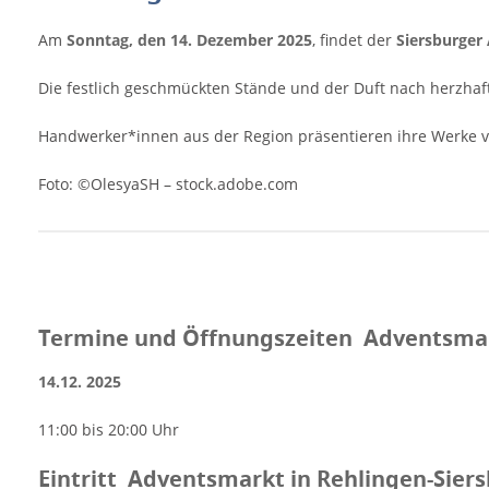
Weitere Informationen zum Adventsmarkt in
Rehlingen-Siersburg Anzeige
Am
Sonntag, den 14. Dezember 2025
, findet der
Siersburger
Die festlich geschmückten Stände und der Duft nach herzha
Handwerker*innen aus der Region präsentieren ihre Werke v
Foto: ©OlesyaSH – stock.adobe.com
Termine und Öffnungszeiten Adventsmark
14.12. 2025
11:00 bis 20:00 Uhr
Eintritt Adventsmarkt in Rehlingen-Sier