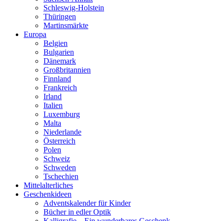
Schleswig-Holstein
Thüringen
Martinsmärkte
Europa
Belgien
Bulgarien
Dänemark
Großbritannien
Finnland
Frankreich
Irland
Italien
Luxemburg
Malta
Niederlande
Österreich
Polen
Schweiz
Schweden
Tschechien
Mittelalterliches
Geschenkideen
Adventskalender für Kinder
Bücher in edler Optik
Kalligrafie – Ein wunderbares Geschenk