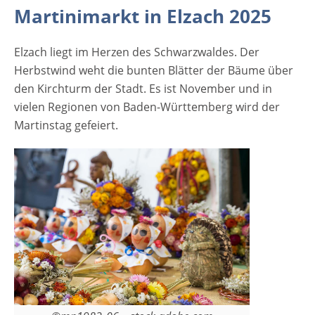
Martinimarkt in Elzach 2025
Martinsumzug. Begleitet wird der
Martinimarkt durch einen verkaufsoffenen
Elzach liegt im Herzen des Schwarzwaldes. Der
Sonntag. [rule type="basic"] Anzeige
Herbstwind weht die bunten Blätter der Bäume über
Termine und Öffnungszeiten Martinimarkt in
den Kirchturm der Stadt. Es ist November und in
Elzach 2025 9. November 2025 Sonntag von
vielen Regionen von Baden-Württemberg wird der
11 bis 18 Uhr Eintrittspreise Martinimarkt in
Martinstag gefeiert.
Elzach 2025 Der Eintritt ist frei
Veranstaltungsort Martinimarkt in Elzach
2025 Hauptstraße und Nikolausplatz…