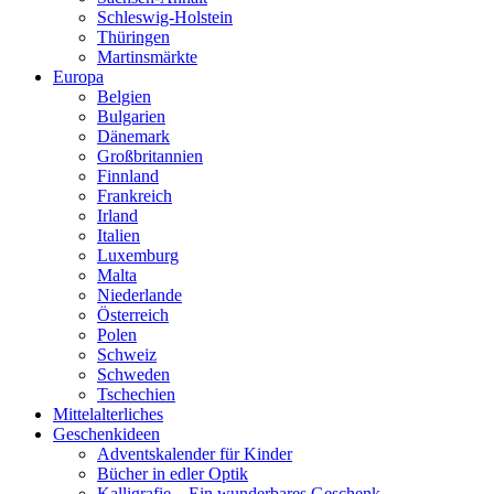
Schleswig-Holstein
Thüringen
Martinsmärkte
Europa
Belgien
Bulgarien
Dänemark
Großbritannien
Finnland
Frankreich
Irland
Italien
Luxemburg
Malta
Niederlande
Österreich
Polen
Schweiz
Schweden
Tschechien
Mittelalterliches
Geschenkideen
Adventskalender für Kinder
Bücher in edler Optik
Kalligrafie – Ein wunderbares Geschenk