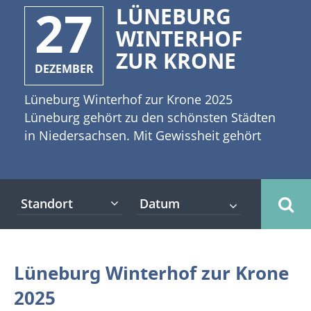
27
LÜNEBURG
WINTERHOF
ZUR KRONE
DEZEMBER
Lüneburg Winterhof zur Krone 2025
Lüneburg gehört zu den schönsten Städten
in Niedersachsen. Mit Gewissheit gehört
auch der Innenhof der Krone zu einem
beliebten Platz in der Adventszeit. [caption
id="attachment_7892" align="alignleft"
Standort
width="335"] ©Pasko Maksim -
stock.adobe.com[/caption] Der Innenhof der
Krone in der Heiligengeiststraße verwandelt
sich zur Vorweihnachtszeit vom 19.
Lüneburg Winterhof zur Krone
November bis 30. Dezember 2025 in einen
2025
heimeligen Winterhof. Ein echter Hingucker