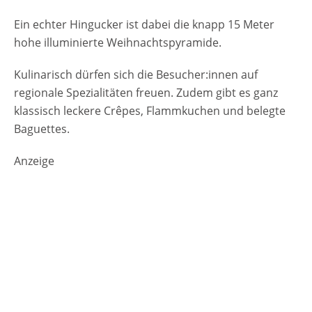
Lüneburg Niedersachsen Weitere
Informationen auf der Website Winterhof
Ein echter Hingucker ist dabei die knapp 15 Meter
zur Krone in Lüneburg Anzeige
hohe illuminierte Weihnachtspyramide.
Kulinarisch dürfen sich die Besucher:innen auf
regionale Spezialitäten freuen. Zudem gibt es ganz
klassisch leckere Crêpes, Flammkuchen und belegte
Baguettes.
Anzeige