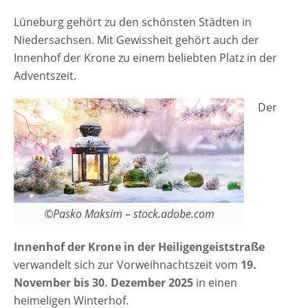
ist dabei die knapp 15 Meter hohe
Lüneburg gehört zu den schönsten Städten in
illuminierte Weihnachtspyramide.
Niedersachsen. Mit Gewissheit gehört auch der
Kulinarisch dürfen sich die Besucher:innen
Innenhof der Krone zu einem beliebten Platz in der
auf regionale Spezialitäten freuen. Zudem
Adventszeit.
gibt es ganz klassisch leckere Crêpes,
Flammkuchen und belegte Baguettes.
Der
Anzeige [rule type="basic"] Anzeige Termine
und Öffnungszeiten Lüneburg Winterhof zur
Krone 2025 19.11.2025 - 30.12.2025 Montag
bis Freitag 14:00 bis ca. 22:00 UhrSamstag
& Sonntag 11:00 bis ca. 22:00 Uhr
Sonderöffnungszeiten Heiligabend: 14:00 bis
©Pasko Maksim – stock.adobe.com
20:00 Uhr 1. Weihnachtstag: geschlossen 2.
Weihnachtstag: geschlossen
Innenhof der Krone in der Heiligengeiststraße
Veranstaltungsort Lüneburg Winterhof zur
verwandelt sich zur Vorweihnachtszeit vom
19.
Krone 2025 Krone
November bis 30. Dezember 2025
in einen
InnenhofHeiligengeiststraße 39-4121335
heimeligen Winterhof.