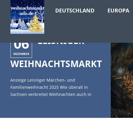
DEUTSCHLAND
EUROPA
06
LEISNIGER
DEZEMBER
WEIHNACHTSMARKT
Anzeige Leisniger Märchen- und
Familienweihnacht 2025 Wie überall in
Sachsen verbreitet Weihnachten auch in
Leisnig ein ganz besonderes Flair. [caption
id="attachment_25638" align="alignleft"
width="335"] (c)Guido Amrein -
stock.adobe.com[/caption] Am 6. und 7.
Dezember 2025 findet der Leisniger