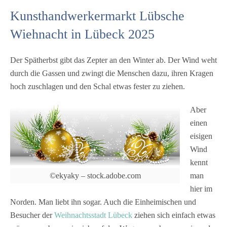
Einheimischen und Besucher der Weihnachtsstadt
Kunsthandwerkermarkt Lübsche
Lübeck ziehen sich einfach etwas wärmer an, bevor
Wiehnacht in Lübeck 2025
sie sich auf den Weg zu machen, um einen der
Weihnachtsmärkte in der Stadt zu besuchen. Einer
Der Spätherbst gibt das Zepter an den Winter ab. Der Wind weht
dieser beliebten Adventsmärkte von Lübeck
durch die Gassen und zwingt die Menschen dazu, ihren Kragen
befindet sich im Schuppen 6 an der Untertrave. Es
hoch zuschlagen und den Schal etwas fester zu ziehen.
ist der Kunsthandwerkermarkt Lübsche Wiehnacht.
Der historische Speichercharme, Holzbalken und
Aber
die Nähe zum Wasser ergeben eine warme,
einen
maritime Winterstimmung – wettergeschützt und
eisigen
doch authentisch Lübeck. Wer auf der Suche nach
Wind
dem besonderen Geschenk ist wird hier sicher
kennt
fündig werden. Um die 40 überwiegend regionale
man
©ekyaky – stock.adobe.com
Aussteller zeigen auf 500 qm Fläche ihr Angebot
hier im
an ausgefallenem Kunsthandwerk. Wer Freude an
Norden. Man liebt ihn sogar. Auch die Einheimischen und
kleinen Serien, nachhaltigen Materialien und
Besucher der
Weihnachtsstadt Lübeck
ziehen sich einfach etwas
direktem Austausch mit Kreativen hat, wird hier