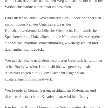
wärmer an, bevor sie sich auf den Weg zu machen, um einen der
fündig. Wer bei dem Bummel Hunger oder Durst
Weihnachtsmärkte in der Stadt zu besuchen.
verspürt, dem sei der Besuch der kleinen Cafeteria
empfohlen, in der es Leckereien wie Waffeln,
Einer dieser
beliebten Adventsmärkte von Lübeck
befindet sich
Kuchen, Kaffee, Kinderpunsch und…
im Schuppen 6
an der Untertrave. Es ist der
Kunsthandwerkermarkt Lübsche Wiehnacht
. Der historische
Speichercharme, Holzbalken und die Nähe zum Wasser ergeben
eine warme, maritime Winterstimmung – wettergeschützt und
doch authentisch Lübeck.
Wer auf der Suche nach dem besonderen Geschenk ist wird hier
sicher fündig werden. Um die 40 überwiegend regionale
Aussteller zeigen auf 500 qm Fläche ihr Angebot an
ausgefallenem Kunsthandwerk.
Wer Freude an kleinen Serien, nachhaltigen Materialien und
direktem Austausch mit Kreativen hat, wird hier fündig.
Wer bei dem Bummel Hunger oder Durst verspürt, dem sei der