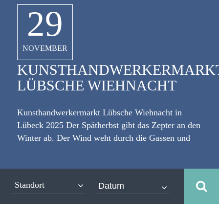
29
NOVEMBER
KUNSTHANDWERKERMARK
LÜBSCHE WIEHNACHT
Kunsthandwerkermarkt Lübsche Wiehnacht in
Lübeck 2025 Der Spätherbst gibt das Zepter an den
Winter ab. Der Wind weht durch die Gassen und
zwingt die Menschen dazu, ihren Kragen hoch
zuschlagen und den Schal etwas fester zu ziehen.
[caption id="attachment_3939" align="alignleft"
Standort
width="335"] ©ekyaky - stock.adobe.com[/caption]
Aber einen eisigen Wind kennt man hier im
Norden. Man liebt ihn sogar. Auch die