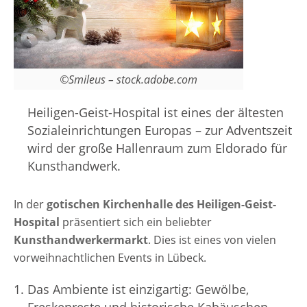
Jahrzehnten noch als Wohnkammern
dienten, und im mittelalterlichen
Gewölbekeller ihre schönsten Werke und
Arbeiten aus. Alte und neue
©Smileus – stock.adobe.com
Handwerkstechniken halten sich die Waage
und das Ergebnis all der geschickten Hände
Heiligen-Geist-Hospital ist eines der ältesten
mündet in tolle Geschenkideen. Wer noch
Sozialeinrichtungen Europas – zur Adventszeit
auf der Suche nach dem einmaligen
wird der große Hallenraum zum Eldorado für
Geschenk ist, der könnte hier durchaus
Kunsthandwerk.
fündig werden. Man kann aber auch einfach
die stimmungsvolle Weihnachtsatmosphäre
In der
gotischen Kirchenhalle des Heiligen-Geist-
auf dem Kunsthandwerkermarkt Heiligen-
Hospital
präsentiert sich ein beliebter
Geist-Hospital in Lübeck genießen oder sich
Kunsthandwerkermarkt
. Dies ist eines von vielen
mit kulinarische Genüsse verwöhnen lassen.
vorweihnachtlichen Events in Lübeck.
Ein weiterer weihnachtlicher und
künstlerischer…
Das Ambiente ist einzigartig: Gewölbe,
Freskenreste und historische Kabäuschen