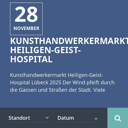
28
NOVEMBER
KUNSTHANDWERKERMARK
HEILIGEN-GEIST-
HOSPITAL
Kunsthandwerkermarkt Heiligen-Geist-
Hospital Lübeck 2025 Der Wind pfeift durch
die Gassen und Straßen der Stadt. Viele
Kamine verbreiten wohlige Wärme und
Rauch steigt aus den Schornsteinen. Advent
und Winter halten Einzug in Lübeck, der
Standort
Weihnachtsstadt des Nordens. [caption
id="attachment_4538" align="alignleft"