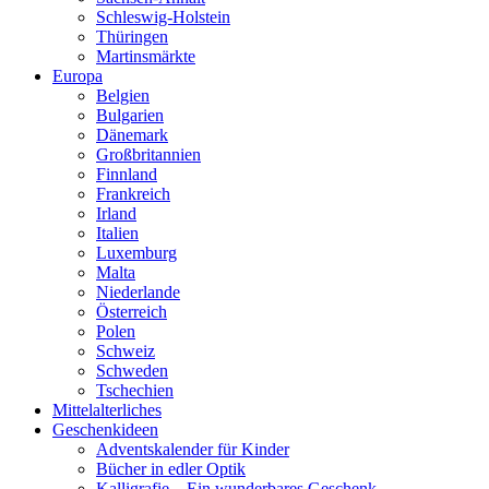
Schleswig-Holstein
Thüringen
Martinsmärkte
Europa
Belgien
Bulgarien
Dänemark
Großbritannien
Finnland
Frankreich
Irland
Italien
Luxemburg
Malta
Niederlande
Österreich
Polen
Schweiz
Schweden
Tschechien
Mittelalterliches
Geschenkideen
Adventskalender für Kinder
Bücher in edler Optik
Kalligrafie – Ein wunderbares Geschenk