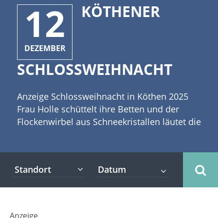
12
KÖTHENER
DEZEMBER
SCHLOSSWEIHNACHT
Anzeige Schlossweihnacht in Köthen 2025
Frau Holle schüttelt ihre Betten und der
Flockenwirbel aus Schneekristallen läutet die
Adventszeit ein. Die Bachstadt Köthen hat
auch ein leichtes Kleid aus weißen Kristallen
übergezogen. [caption id="attachment_4533"
Standort
align="alignleft" width="335"] (c) czibo -
stock.adobe.com[/caption] Die Menschen
haben Schal und Mütze aus dem Schrank
geholt und laufen gut gelaunt in Richtung
Anzeige