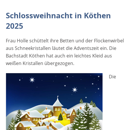
abstatten, in dem am Samstag und Sonntag
zahlreiche die Kunsthandwerker ihre Waren
Schlossweihnacht in Köthen
präsentieren. [rule type="basic"] Anzeige
Termine und Öffnungszeiten
2025
Schlossweihnacht in Köthen 2025 12.12. bis
14.12.2025 12.12. - 16 bis 23 Uhr 13.12. - 12
Frau Holle schüttelt ihre Betten und der Flockenwirbel
bis 23 Uhr 14.12. - 12 bis 18 Uhr
aus Schneekristallen läutet die Adventszeit ein. Die
Veranstaltungsort Schlossweihnacht in
Bachstadt Köthen hat auch ein leichtes Kleid aus
Köthen 2025 Schlosshof 06366 Köthen
weißen Kristallen übergezogen.
(Anhalt) Sachsen-Anhalt Deutschland
Weitere Informationen zur Schlossweihnacht
Die
in…