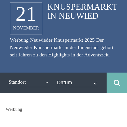
KNUSPERMARKT
21
IN NEUWIED
NOVEMBER
Werbung Neuwieder Knuspermarkt 2025 Der
Neuwieder Knuspermarkt in der Innenstadt gehört
seit Jahren zu den Highlights in der Adventszeit.
[caption id="attachment_10774" align="alignleft"
width="335"] ©yellowj -
stock.adobe.com[/caption] Stimmungsvolle
Standort
Häuschen in Keks-Optik, ein adventliches
Musikprogramm und ein ganz spezielles Kinder-
Knusperland - all das erwartet die Besucher auf
dem Neuwieder Knuspermarkt vom Freitag 21.
Werbung
November, bis Dienstag, 23. Dezember 2025
mitten in der Innenstadt. Zahlreiche Verkaufshütten