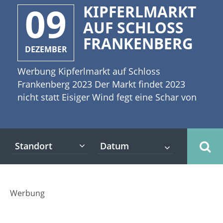
09
KIPFERLMARKT
AUF SCHLOSS
FRANKENBERG
DEZEMBER
Werbung Kipferlmarkt auf Schloss
Frankenberg 2023 Der Markt findet 2023
nicht statt Eisiger Wind fegt eine Schar von
Schneeflocken durch Bayern. Die
Adventszeit ist angebrochen und damit naht
auch der Winter. Dies ist aber auch das
Standort
richtige Ambiente für die schönen
Weihnachtsmärkte in Bayern. Schloss
Frankenberg in Weigenheim lädt in diesem
Jahr zum "Kipferlmarkt" ein. Auf diesem
Werbung
besonderen Weihnachtsmarkt erwartet die
Besucher ein breites kulinarisches Angebot