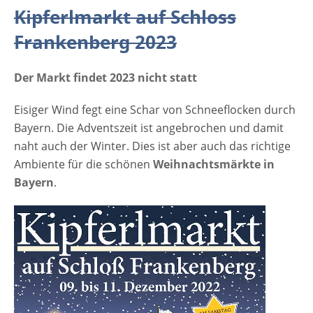
Frankenberg 2023 Der Eintritt ist frei
Kipferlmarkt auf Schloss
Veranstaltungsort Kipferlmarkt auf Schloss
Frankenberg 2023 Schloss Frankenberg
Frankenberg 2023
Schloss Frankenberg 1 97215 Weigenheim
Bayern Deutschland Anzeige [amazon
Der Markt findet 2023 nicht statt
box="B0BJZKSDLG"] Bildrechte: (c)Schloss
Frankenberg Fine Dining GmbH & Co. KG.
Eisiger Wind fegt eine Schar von Schneeflocken durch
Bayern. Die Adventszeit ist angebrochen und damit
naht auch der Winter. Dies ist aber auch das richtige
Ambiente für die schönen
Weihnachtsmärkte in
Bayern
.