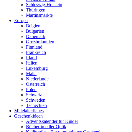
Schleswig-Holstein
Thüringen
Martinsmärkte
Europa
Belgien
Bulgarien
Dänemark
Großbritannien
Finnland
Frankreich
Irland
Italien
Luxemburg
Malta
Niederlande
Österreich
Polen
Schweiz
Schweden
Tschechien
Mittelalterliches
Geschenkideen
Adventskalender für Kinder
Bücher in edler Optik
Kalligrafie – Ein wunderbares Geschenk