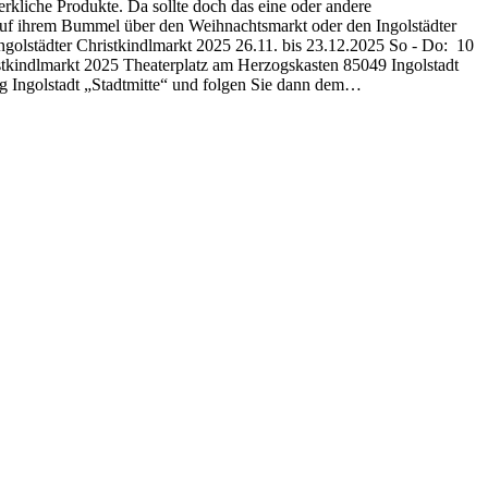
rkliche Produkte. Da sollte doch das eine oder andere
auf ihrem Bummel über den Weihnachtsmarkt oder den Ingolstädter
golstädter Christkindlmarkt 2025 26.11. bis 23.12.2025 So - Do: 10
hristkindlmarkt 2025 Theaterplatz am Herzogskasten 85049 Ingolstadt
ng Ingolstadt „Stadtmitte“ und folgen Sie dann dem…