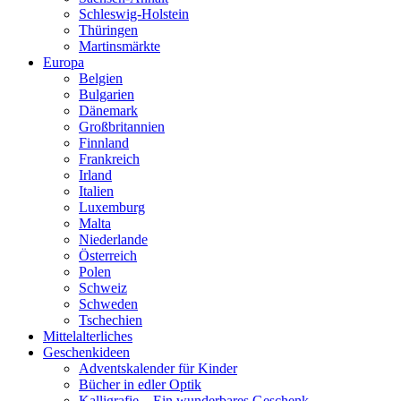
Schleswig-Holstein
Thüringen
Martinsmärkte
Europa
Belgien
Bulgarien
Dänemark
Großbritannien
Finnland
Frankreich
Irland
Italien
Luxemburg
Malta
Niederlande
Österreich
Polen
Schweiz
Schweden
Tschechien
Mittelalterliches
Geschenkideen
Adventskalender für Kinder
Bücher in edler Optik
Kalligrafie – Ein wunderbares Geschenk