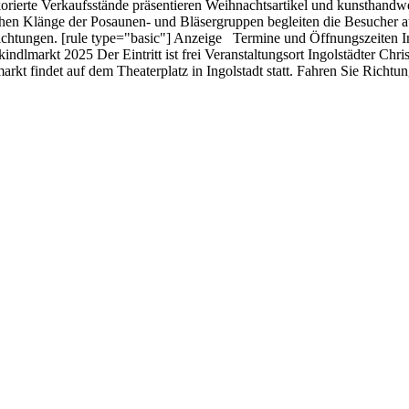
orierte Verkaufsstände präsentieren Weihnachtsartikel und kunsthandwe
chen Klänge der Posaunen- und Bläsergruppen begleiten die Besucher 
chtungen. [rule type="basic"] Anzeige Termine und Öffnungszeiten In
stkindlmarkt 2025 Der Eintritt ist frei Veranstaltungsort Ingolstädter C
kt findet auf dem Theaterplatz in Ingolstadt statt. Fahren Sie Richtu