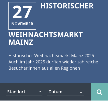
27
HISTORISCHER
NOVEMBER
WEIHNACHTSMARKT
MAINZ
Historischer Weihnachtsmarkt Mainz 2025
Auch im Jahr 2025 durften wieder zahlreiche
Besucher:innen aus allen Regionen
Deutschlands den Historischen Mainzer
Weihnachtsmarkt besuchen. Vor der Kulisse
des 1.000-jährigen Martinsdoms verwandelt
Standort
sich der Marktplatz vor dem mächtigen Dom
St. Martin zur Adventszeit in ein Lichtermeer.
Tauchen Sie ein in ein Meer aus Lichtern,