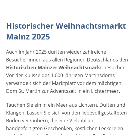
21 Uhr Veranstaltungsort Historischer
Weihnachtsmarkt Mainz 2025 Marktplatz
55116 Mainz Rheinland-Pfalz Deutschland
Historischer Weihnachtsmarkt
Anreise Bitte nutzen Sie für die Anfahrt zum
Mainzer Weihnachtsmarkt den öffentlichen
Mainz 2025
Personennahverkehr! Der Weihnachtsmarkt
ist mit fast allen Linien der Mainzer Mobilität
Auch im Jahr 2025 durften wieder zahlreiche
erreichbar. Bushaltestellen: Höfchen,
Besucher:innen aus allen Regionen Deutschlands den
Rheingoldhalle/Rathaus und Fischtor. Wenn
Historischen Mainzer Weihnachtsmarkt
besuchen.
sie mit dem Auto anreisen haben sie
Vor der Kulisse des 1.000-jährigen Martinsdoms
verschiedene Möglichkeiten zum Parken. Die
verwandelt sich der Marktplatz vor dem mächtigen
Parkhäuser Am Brand, Rathaus, Kaufhof,
Dom St. Martin zur Adventszeit in ein Lichtermeer.
Karstadt,…
Tauchen Sie ein in ein Meer aus Lichtern, Düften und
Klängen! Lassen Sie sich von den liebevoll gestalteten
Buden verzaubern, die eine Vielzahl an
handgefertigten Geschenken, köstlichen Leckereien