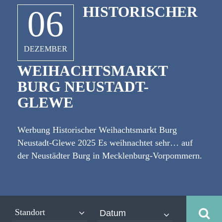
HISTORISCHER
06
DEZEMBER
WEIHACHTSMARKT
BURG NEUSTADT-
GLEWE
Werbung Historischer Weihachtsmarkt Burg
Neustadt-Glewe 2025 Es weihnachtet sehr… auf
der Neustädter Burg in Mecklenburg-Vorpommern.
Im Burginnenhof, auf dem Burgvorplatz als auch
drinnen kann man Historisches aber auch Modernes
bestaunen und erwerben. Sowohl weihnachtliche
Klänge als auch handgemachte Musik, Feuershows,
Standort
Weihnachtszauberei & Gaukelei sorgen für