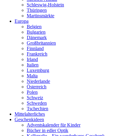
Schleswig-Holstein
Thüringen
Martinsmärkte
Europa
Belgien
Bulgarien
Dänemark
Großbritannien
Finnland
Frankreich
Irland
Italien
Luxemburg
Malta
Niederlande
Österreich
Polen
Schweiz
Schweden
Tschechien
Mittelalterliches
Geschenkideen
Adventskalender für Kinder
Bücher in edler Optik
Kalligrafie – Ein wunderbares Geschenk