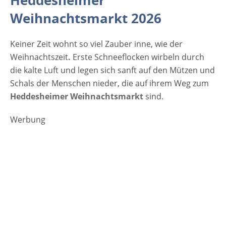
Heddesheimer
Heddesheimer Weihnachtsmarkt präsentiert
Weihnachtsmarkt 2026
sich vom 27.11. - 29.11. 2026 in
stimmungsvollem Ambiente auf dem
Keiner Zeit wohnt so viel Zauber inne, wie der
Dorfplatz und in der angrenzenden
Weihnachtszeit
Dorfplatzscheune. An diesen festlich
.
Erste Schneeflocken wirbeln durch
die kalte Luft und legen sich sanft auf den Mützen und
geschmückten Buden werden traditionelle
Schals der Menschen nieder, die auf ihrem Weg zum
und moderne Produkte angeboten, die
Heddesheimer Weihnachtsmarkt
typischerweise als Geschenk- oder
sind.
Dekorationsartikel begehrt sind. Es duftet
Werbung
wunderbar nach Zimt und Orangen, nach
Glühwein, gebrannten Mandeln, Lebkuchen
und anderen Köstlichkeiten. Für
vorweihnachtliche Stimmung sorgen
außerdem verschiedene Musikgruppen und
Chöre sowie ein buntes Rahmenprogramm.
[rule type="basic"] Anzeige Termine und
Öffnungszeiten Heddesheimer