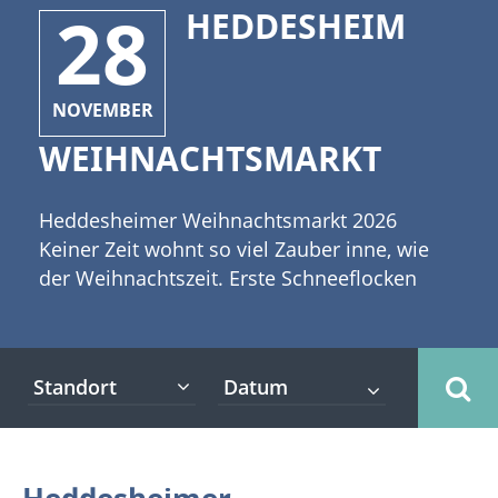
28
HEDDESHEIM
NOVEMBER
WEIHNACHTSMARKT
Heddesheimer Weihnachtsmarkt 2026
Keiner Zeit wohnt so viel Zauber inne, wie
der Weihnachtszeit. Erste Schneeflocken
wirbeln durch die kalte Luft und legen sich
sanft auf den Mützen und Schals der
Menschen nieder, die auf ihrem Weg zum
Standort
Heddesheimer Weihnachtsmarkt sind.
Werbung [caption id="attachment_7880"
align="alignleft" width="335"] ©Irina Schmidt
- stock.adobe.com[/caption] Der