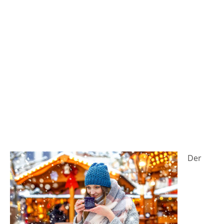
Weihnachtsmarkt 2026 27.11. - 29.11. 2026
Freitag von 17:00 bis 21:00 Uhr Samstag von
14:00 bis 21:00 Uhr Sonntag von 14:00 bis
20:00 Uhr Eintrittspreise Heddesheimer
Weihnachtsmarkt 2026 Der Eintritt ist
kostenlos. Veranstaltungsort Heddesheimer
Weihnachtsmarkt 2026 Dorfplatz 68542
Heddesheim Baden-Württemberg
Deutschland Veranstalter / Kontakt Telefon
06203/101-278 E-Mail
sabine.koehler@heddesheim.de Weitere
Informationen zum Heddesheimer
Weihnachtsmarkt Anzeige
Der