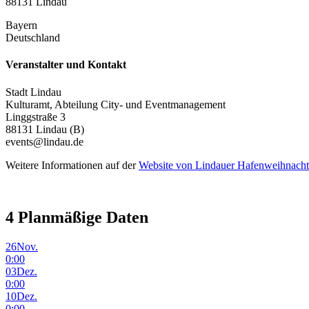
88131 Lindau
Bayern
Deutschland
Veranstalter und Kontakt
Stadt Lindau
Kulturamt, Abteilung City- und Eventmanagement
Linggstraße 3
88131 Lindau (B)
events@lindau.de
Weitere Informationen auf der
Website von Lindauer Hafenweihnacht
4
Planmäßige Daten
26
Nov.
0:00
03
Dez.
0:00
10
Dez.
0:00