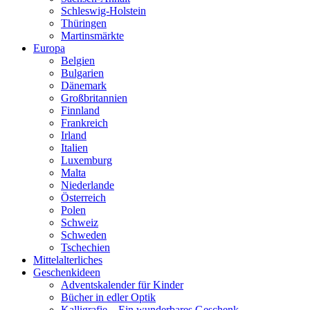
Schleswig-Holstein
Thüringen
Martinsmärkte
Europa
Belgien
Bulgarien
Dänemark
Großbritannien
Finnland
Frankreich
Irland
Italien
Luxemburg
Malta
Niederlande
Österreich
Polen
Schweiz
Schweden
Tschechien
Mittelalterliches
Geschenkideen
Adventskalender für Kinder
Bücher in edler Optik
Kalligrafie – Ein wunderbares Geschenk