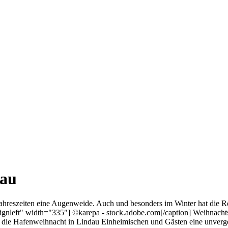
dau
hreszeiten eine Augenweide. Auch und besonders im Winter hat die R
gnleft" width="335"] ©karepa - stock.adobe.com[/caption] Weihnachtsm
die Hafenweihnacht in Lindau Einheimischen und Gästen eine unverges