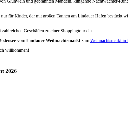
t von Glühwein und gebrannten Mandeln, klingende Nachtwächter-Run
r für Kinder, der mit großen Tannen am Lindauer Hafen bestückt wird. 
t zahlreichen Geschäften zu einer Shoppingtour ein.
n Bodensee vom
Lindauer Weihnachtsmarkt
zum
Weihnachtsmarkt in
lich willkommen!
ht 2026