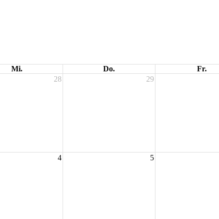
Mi.
Do.
Fr.
28
29
4
5