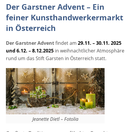
Der Garstner Advent –
Ein
alten Traditionen des Landes anknüpft. [rule
type="basic"] Anzeige Termine und
feiner Kunsthandwerkermarkt
Öffnungszeiten Garstner Advent 2025 29.11.
in Österreich
- 30.11. 2025 6.12. - 8.12.2025 10:00 - 19:00
Uhr Veranstaltungsort Garstner Advent 2025
Der Garstner Advent
findet am
29.11. – 30.11. 2025
Am Platzl 4451 Garsten Oberösterreich
und 6.12. – 8.12.2025
in weihnachtlicher Atmosphäre
Weitere Informationen auf der Website des
rund um das Stift Garsten in Österreich statt.
Weihnachtsmarktes Werbung
Jeanette Dietl – Fotolia