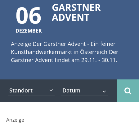
06
GARSTNER
ADVENT
DEZEMBER
Anzeige Der Garstner Advent - Ein feiner
Kunsthandwerkermarkt in Österreich Der
Garstner Advent findet am 29.11. - 30.11.
2025 und 6.12. - 8.12.2025 in
weihnachtlicher Atmosphäre rund um das
Stift Garsten in Österreich statt. [caption
Standort
id="attachment_3906" align="alignleft"
width="335"] Jeanette Dietl -
Fotolia[/caption] Gepflegte Traditionen,
unverfälschtes Brauchtum, bodenständiges
Anzeige
Handwerk und qualitätsvolle Ausstellungen
lassen den Garstner Adventmarkt immer