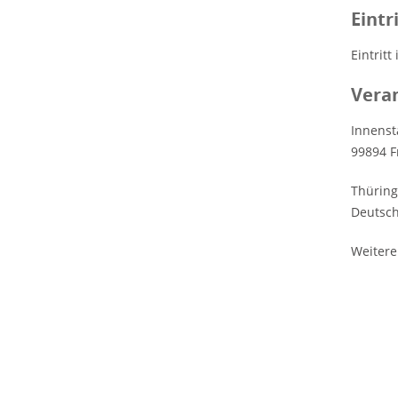
Eintr
Eintritt 
Veran
Innenst
99894 F
Thürin
Deutsc
Weitere