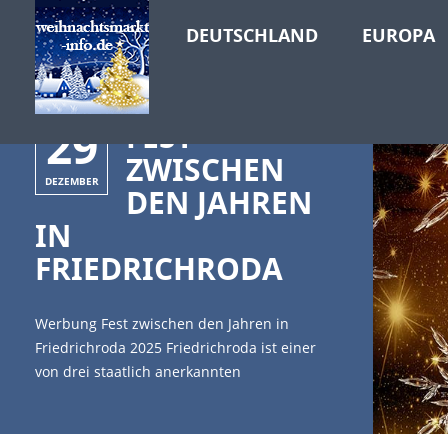
DEUTSCHLAND
EUROPA
29
FEST
ZWISCHEN
DEZEMBER
DEN JAHREN
IN
FRIEDRICHRODA
Werbung Fest zwischen den Jahren in
Friedrichroda 2025 Friedrichroda ist einer
von drei staatlich anerkannten
Heilklimatischen Kurorten in Thüringen. Hier
kann man erholsame und besinnliche
Stunden zu allen Jahreszeiten verbringen.