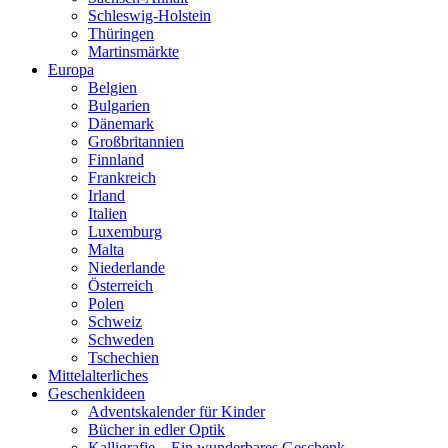
Schleswig-Holstein
Thüringen
Martinsmärkte
Europa
Belgien
Bulgarien
Dänemark
Großbritannien
Finnland
Frankreich
Irland
Italien
Luxemburg
Malta
Niederlande
Österreich
Polen
Schweiz
Schweden
Tschechien
Mittelalterliches
Geschenkideen
Adventskalender für Kinder
Bücher in edler Optik
Kalligrafie – Ein wunderbares Geschenk