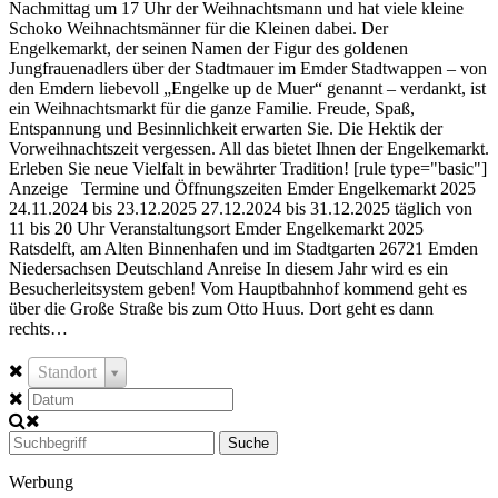
Nachmittag um 17 Uhr der Weihnachtsmann und hat viele kleine
Schoko Weihnachtsmänner für die Kleinen dabei. Der
Engelkemarkt, der seinen Namen der Figur des goldenen
Jungfrauenadlers über der Stadtmauer im Emder Stadtwappen – von
den Emdern liebevoll „Engelke up de Muer“ genannt – verdankt, ist
ein Weihnachtsmarkt für die ganze Familie. Freude, Spaß,
Entspannung und Besinnlichkeit erwarten Sie. Die Hektik der
Vorweihnachtszeit vergessen. All das bietet Ihnen der Engelkemarkt.
Erleben Sie neue Vielfalt in bewährter Tradition! [rule type="basic"]
Anzeige Termine und Öffnungszeiten Emder Engelkemarkt 2025
24.11.2024 bis 23.12.2025 27.12.2024 bis 31.12.2025 täglich von
11 bis 20 Uhr Veranstaltungsort Emder Engelkemarkt 2025
Ratsdelft, am Alten Binnenhafen und im Stadtgarten 26721 Emden
Niedersachsen Deutschland Anreise In diesem Jahr wird es ein
Besucherleitsystem geben! Vom Hauptbahnhof kommend geht es
über die Große Straße bis zum Otto Huus. Dort geht es dann
rechts…
Standort
Suche
Werbung