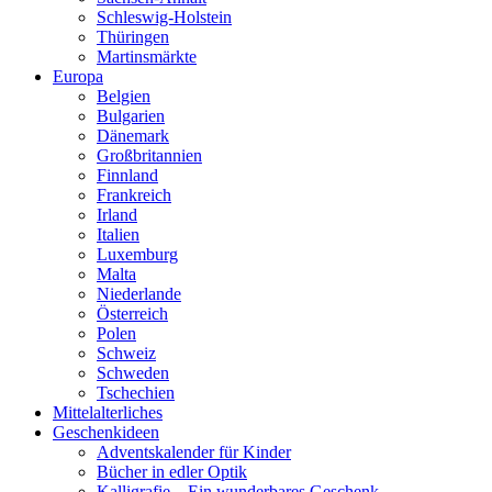
Schleswig-Holstein
Thüringen
Martinsmärkte
Europa
Belgien
Bulgarien
Dänemark
Großbritannien
Finnland
Frankreich
Irland
Italien
Luxemburg
Malta
Niederlande
Österreich
Polen
Schweiz
Schweden
Tschechien
Mittelalterliches
Geschenkideen
Adventskalender für Kinder
Bücher in edler Optik
Kalligrafie – Ein wunderbares Geschenk