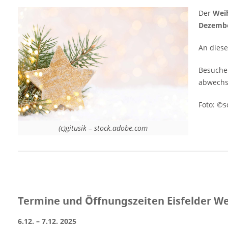
Mail: service@stadt-eisfeld.de Telefon:
Der
Weih
(03686) 39 02 0 [rule type="basic"] Werbung
Dezembe
[amazon box="3851794915"] [rule
type="basic"]
An diese
Besucher
abwechs
Foto: ©s
(c)gitusik – stock.adobe.com
Termine und Öffnungszeiten Eisfelder W
6.12. – 7.12. 2025