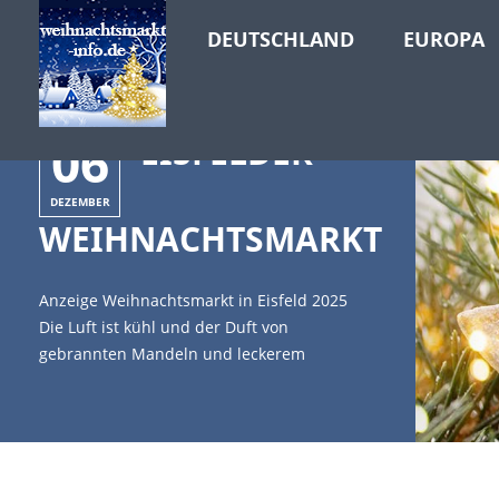
DEUTSCHLAND
EUROPA
06
EISFELDER
DEZEMBER
WEIHNACHTSMARKT
Anzeige Weihnachtsmarkt in Eisfeld 2025
Die Luft ist kühl und der Duft von
gebrannten Mandeln und leckerem
Glühwein liegt über dem festlich
gestimmten Eisfeld in Thüringen. [caption
id="attachment_10764" align="alignleft"
width="335"] (c)gitusik -
stock.adobe.com[/caption] Der