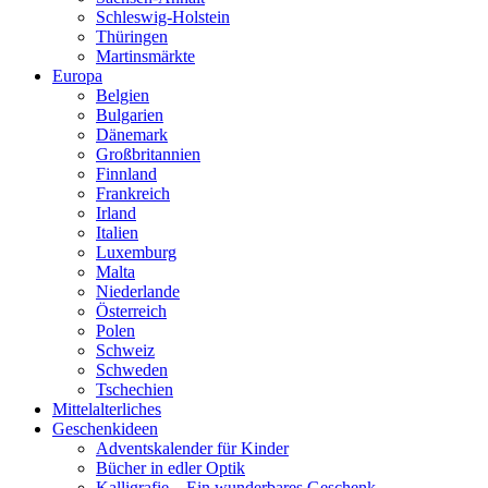
Schleswig-Holstein
Thüringen
Martinsmärkte
Europa
Belgien
Bulgarien
Dänemark
Großbritannien
Finnland
Frankreich
Irland
Italien
Luxemburg
Malta
Niederlande
Österreich
Polen
Schweiz
Schweden
Tschechien
Mittelalterliches
Geschenkideen
Adventskalender für Kinder
Bücher in edler Optik
Kalligrafie – Ein wunderbares Geschenk