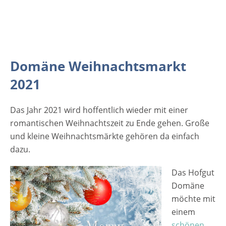
Mittwoch bis Freitag: 16 bis 21 Uhr Samstag:
11:30 bis 21 Uhr Sonntag: 11:30 bis 19 Uhr
Veranstaltungsort Dömäne
Weihnachtsmarkt 2021 Hofgut Domäne Bri­
el­hof 1 72379 Hechin­gen Email:
Domäne Weihnachtsmarkt
info@hofgut-domaene.de Telefon: +49 (0)
2021
7471 960192-10 Baden-Württemberg
Deutschland Weitere Informationen
zum Domäne Weihnachtsmarkt Anzeige
Das Jahr 2021 wird hoffentlich wieder mit einer
romantischen Weihnachtszeit zu Ende gehen. Große
und kleine Weihnachtsmärkte gehören da einfach
dazu.
Das Hofgut
Domäne
möchte mit
einem
schönen