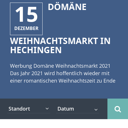
15
DÖMÄNE
DEZEMBER
WEIHNACHTSMARKT IN
HECHINGEN
Werbung Domäne Weihnachtsmarkt 2021
Das Jahr 2021 wird hoffentlich wieder mit
einer romantischen Weihnachtszeit zu Ende
gehen. Große und kleine Weihnachtsmärkte
gehören da einfach dazu. [caption
id="attachment_3982" align="alignleft"
Standort
width="300"] ©glaz2 -
stock.adobe.com[/caption] Das Hofgut
Domäne möchte mit einem schönen