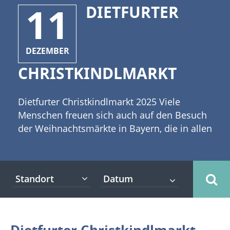
11
DIETFURTER
DEZEMBER
CHRISTKINDLMARKT
Dietfurter Christkindlmarkt 2025 Viele
Menschen freuen sich auch auf den Besuch
der Weihnachtsmärkte in Bayern, die in allen
Regionen des Freistaates veranstaltet
werden. [caption id="attachment_2926"
align="alignleft" width="335"] (c) BeTa-
Standort
Artworks - Fotolia[/caption] Zu diesen gehört
auch der Dietfurter Christkindlmarkt, der
vom 11. - 14. Dezember 2025 stattfindet. Es
ist ein traditioneller Christkindlmarkt rund