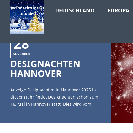
DEUTSCHLAND
EUROPA
28
NOVEMBER
DESIGNACHTEN
HANNOVER
Anzeige Designachten in Hannover 2025 In
diesem Jahr findet Designachten schon zum
16. Mal in Hannover statt. Dies wird vom
vom 28.11. bis 30.11.2025 sein. [caption
id="attachment_3933" align="alignleft"
width="335"] ©ZoomTeam -
stock.adobe.com[/caption] Das Event