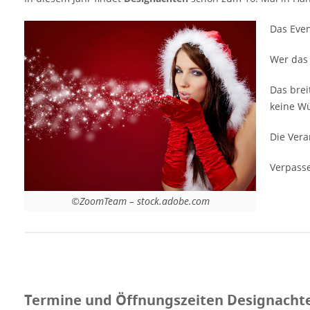
30.11.25 : 11-18 Uhr Eintritt Designachten
Hannover 2025 Tagesticket: 7 € |
Das Even
Wochenendticket: 10 € | Kinder bis 14 Jahre
frei Veranstaltungsort Designachten
Wer das 
Hildesheim 2025 Hangar No 5 Völgerstrasse
5 30519 Hannover Niedersachsen
Das brei
Deutschland Veranstalter Sandra Strüber -
keine Wü
Designachten Hangar No. 5 Völgerstraße 5
Die Vera
30519 Hannover Telefon: 0511 96774612
Mobil: 01775284284 Weitere Informationen
Verpasse
auf der Website der Veranstaltung Anzeige
©ZoomTeam – stock.adobe.com
Termine und Öffnungszeiten Designacht