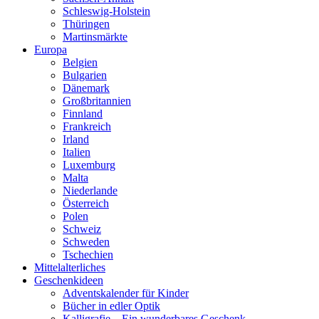
Schleswig-Holstein
Thüringen
Martinsmärkte
Europa
Belgien
Bulgarien
Dänemark
Großbritannien
Finnland
Frankreich
Irland
Italien
Luxemburg
Malta
Niederlande
Österreich
Polen
Schweiz
Schweden
Tschechien
Mittelalterliches
Geschenkideen
Adventskalender für Kinder
Bücher in edler Optik
Kalligrafie – Ein wunderbares Geschenk