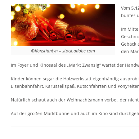
Geschenk für den Gabentisch suchen.
Vom
5.1
Kinder können sogar die Holzwerkstatt
buntes u
eigenhändig ausprobieren. Für leuchtende
Kinderaugen sorgt auf dem Delitzscher
Im Mitte
Adventsmarkt ohnehin neben der
Geschmac
Holzwerkstatt eine Eisenbahnfahrt,
Gebäck a
©Konstiantyn – stock.adobe.com
Karussellspaß, Kutschfahrten und
den Mar
Ponyreiten. Auch das kostenfreie
Im Foyer und Kinosaal des „Markt Zwanzig“ wartet der Handwe
Holzspielmobil wird für das Vergnügen der
jungen Gäste sorgen. Natürlich schaut auch
Kinder können sogar die Holzwerkstatt eigenhändig ausprob
der Weihnachtsmann vorbei, der nicht nur
Eisenbahnfahrt, Karussellspaß, Kutschfahrten und Ponyreiten
Süßigkeiten verteilt, sondern auch die
Wunschzettel einsammelt. Auf der großen
Natürlich schaut auch der Weihnachtsmann vorbei, der nicht 
Marktbühne und auch im Kino sind
durchgehend abwechslungsreiche
Auf der großen Marktbühne und auch im Kino sind durchge
Programme zu sehen. [rule type="basic"]
Anzeige …