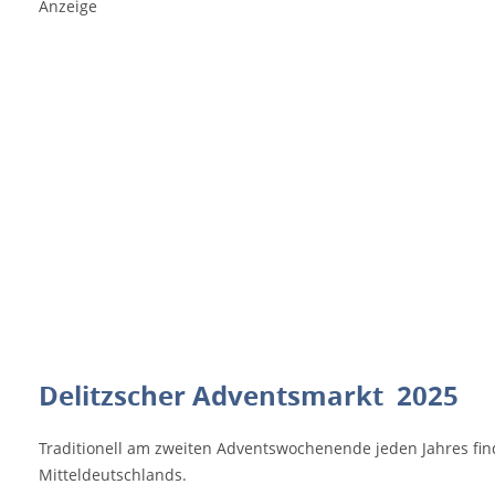
Anzeige
width="335"] ©Konstiantyn -
stock.adobe.com[/caption] Vom 5.12. -
7.12.2025 sorgen viele Händler mit
kulinarischen Leckereien, Kunsthandwerk
sowie individuellen Geschenkideen für ein
buntes und kreatives Angebot. Im
Mittelpunkt stehen dabei im Rahmen des
"Französischen Gourmetmarkts"
Spezialitäten aus der Grande Nation, welche
die Geschmacksknospen der Delitzscher und
ihrer Gäste aufblühen lassen. Wurst und
Käse aus Savoyen und den Pyrenäen, Brot
und Gebäck aus der Bretagne, Macarons,
Weißer Nougat, Tapenade und noch viele
andere original französische Verführungen
Delitzscher Adventsmarkt 2025
bereichern den Markt. Im Foyer und
Kinosaal des „Markt Zwanzig" wartet der
Traditionell am zweiten Adventswochenende jeden Jahres fi
Handwerkermarkt auf interessierte
Mitteldeutschlands.
Besucher, die vielleicht noch ein kreatives