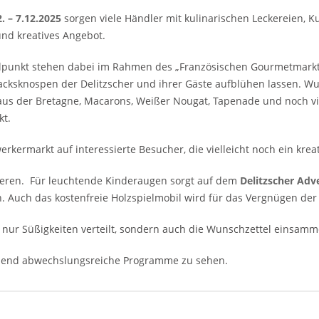
2. – 7.12.2025
sorgen viele Händler mit kulinarischen Leckereien, 
nd kreatives Angebot.
lpunkt stehen dabei im Rahmen des „Französischen Gourmetmarkts“
ksknospen der Delitzscher und ihrer Gäste aufblühen lassen. Wu
us der Bretagne, Macarons, Weißer Nougat, Tapenade und noch vi
kt.
rkermarkt auf interessierte Besucher, die vielleicht noch ein kre
ieren. Für leuchtende Kinderaugen sorgt auf dem
Delitzscher Ad
. Auch das kostenfreie Holzspielmobil wird für das Vergnügen der
nur Süßigkeiten verteilt, sondern auch die Wunschzettel einsamme
hend abwechslungsreiche Programme zu sehen.