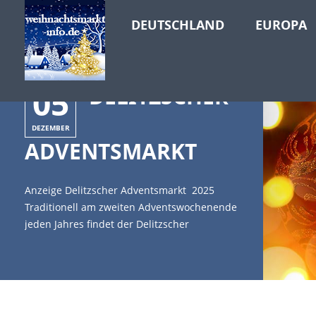
DEUTSCHLAND
EUROPA
05
DELITZSCHER
DEZEMBER
ADVENTSMARKT
Anzeige Delitzscher Adventsmarkt 2025
Traditionell am zweiten Adventswochenende
jeden Jahres findet der Delitzscher
Adventsmarkt statt. Er gilt als einer der
schönsten Weihnachtsmärkte in Sachsen
und vielleicht sogar ganz
Mitteldeutschlands. [caption
id="attachment_4537" align="alignleft"