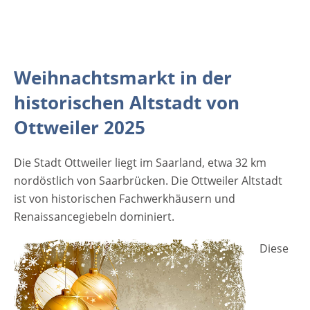
Geschichten und lernen sie die Geschichte
der Stadt kennen. [rule type="basic"] Anzeige
Termine und Öffnungszeiten
Christkindlmarkt Ottweiler 2025 28.11. -
Weihnachtsmarkt in der
30.11.2025 Freitag 17:00 - 22:00 Uhr Samstag
17:00 - 22:00 Uhr Sonntag 14:00 - 20:00 Uhr
historischen Altstadt von
Veranstaltungsort Christkindlmarkt Ottweiler
Ottweiler 2025
2025 Altstadt, Schloss- & Rathausplatz 66564
Ottweiler Tel: 06824-3511
Die Stadt Ottweiler liegt im Saarland, etwa 32 km
Email: info@ottweiler.de Anzeige
nordöstlich von Saarbrücken. Die Ottweiler Altstadt
ist von historischen Fachwerkhäusern und
Renaissancegiebeln dominiert.
Diese