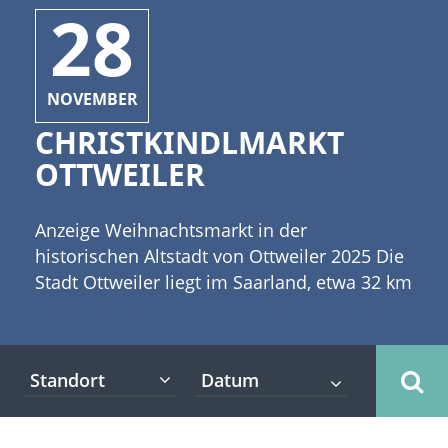
28
NOVEMBER
CHRISTKINDLMARKT
OTTWEILER
Anzeige Weihnachtsmarkt in der
historischen Altstadt von Ottweiler 2025 Die
Stadt Ottweiler liegt im Saarland, etwa 32 km
nordöstlich von Saarbrücken. Die Ottweiler
Altstadt ist von historischen
Fachwerkhäusern und Renaissancegiebeln
Standort
dominiert. [caption id="attachment_3943"
align="alignleft" width="335"] ©artant -
stock.adobe.com[/caption] Diese schönen