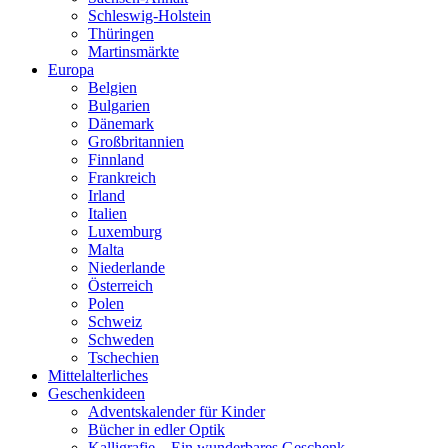
Schleswig-Holstein
Thüringen
Martinsmärkte
Europa
Belgien
Bulgarien
Dänemark
Großbritannien
Finnland
Frankreich
Irland
Italien
Luxemburg
Malta
Niederlande
Österreich
Polen
Schweiz
Schweden
Tschechien
Mittelalterliches
Geschenkideen
Adventskalender für Kinder
Bücher in edler Optik
Kalligrafie – Ein wunderbares Geschenk