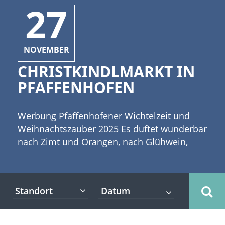
27
NOVEMBER
CHRISTKINDLMARKT IN
PFAFFENHOFEN
Werbung Pfaffenhofener Wichtelzeit und
Weihnachtszauber 2025 Es duftet wunderbar
nach Zimt und Orangen, nach Glühwein,
gebrannten Mandeln, Lebkuchen und
anderen Köstlichkeiten. [caption
id="attachment_3942" align="alignleft"
Standort
width="335"] ©drubig-photo -
stock.adobe.com[/caption] Der
Christkindlmarkt in Pfaffenhofen hat seine