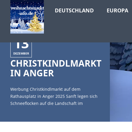
DEUTSCHLAND
EUROPA
13
DEZEMBER
CHRISTKINDLMARKT
IN ANGER
Werbung Christkindlmarkt auf dem
Rathausplatz in Anger 2025 Sanft legen sich
Schneeflocken auf die Landschaft im
Berchtesgadener Land. Frau Holle scheint in
ihrem Element zu sein und verleiht der
Region in Bayern ein wunderbares weißes
Kleid. [caption id="attachment_4536"