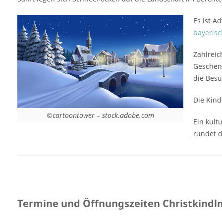
lebendige Krippe bestaune Ein kulturelles
Rahmenprogramm vom Adventssingen bis
Es ist A
zu Auftritten der heimischen Musikkapelle
bayeris
sorgt für ein festliches Flair und rundet das
Bild des Weihnachtsmarktes in Anger ab.
Zahlreic
[rule type="basic"] Anzeige Termine und
Geschen
Öffnungszeiten Christkindlmarkt in Anger
die Bes
2025 06.12.-07.12. 2025 13.12.-14.12.2025
Samstag und Sonntag von 14 bis 20 Uhr
Die Kind
Eintritt Christkindlmarkt in Anger 2025
©cartoontower – stock.adobe.com
Ein kult
Eintritt ist kostenfrei Veranstaltungsort
rundet d
Christkindlmarkt in Anger 2025 auf dem
Rathausplatz 83454 Anger Bayern
Deutschland Veranstalter und Kontakt
Lüftenegger Günther…
Termine und Öffnungszeiten Christkindl