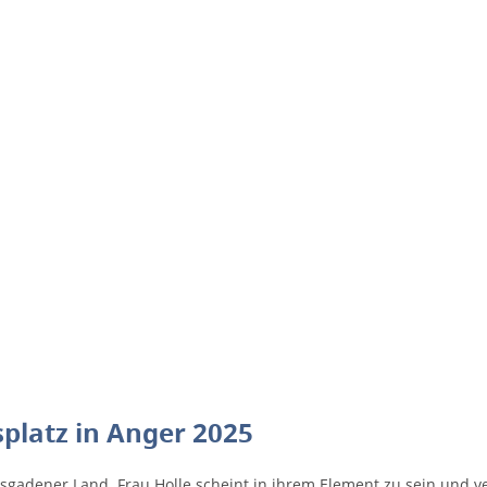
platz in Anger 2025
esgadener Land. Frau Holle scheint in ihrem Element zu sein und v