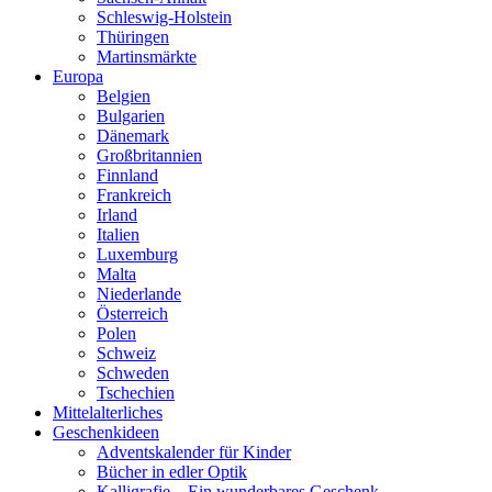
Schleswig-Holstein
Thüringen
Martinsmärkte
Europa
Belgien
Bulgarien
Dänemark
Großbritannien
Finnland
Frankreich
Irland
Italien
Luxemburg
Malta
Niederlande
Österreich
Polen
Schweiz
Schweden
Tschechien
Mittelalterliches
Geschenkideen
Adventskalender für Kinder
Bücher in edler Optik
Kalligrafie – Ein wunderbares Geschenk