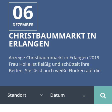
06
DEZEMBER
CHRISTBAUMMARKT IN
ERLANGEN
Anzeige Christbaummarkt in Erlangen 2019
Frau Holle ist fleißig und schüttelt ihre
Betten. Sie lässt auch weiße Flocken auf die
Stadt Erlangen in Bayern fallen. [caption
id="attachment_3778" align="alignleft"
width="300"] Copyright: Vanessa -
Standort
Fotolia[/caption] Was für ein schöner
Anblick: Schnee auf den Zweigen von
Hunderten von Tannenbäumen. Rund um