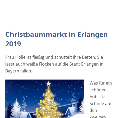
Christbaummarkt in Erlangen 2019
Schlossplatz 91054 Erlangen Bayern
Deutschland [rule type="basic"] Werbung
[rule type="basic"] Werbung [rule
type="basic"]
Christbaummarkt in Erlangen
2019
Frau Holle ist fleißig und schüttelt ihre Betten. Sie
lässt auch weiße Flocken auf die Stadt Erlangen in
Bayern fallen.
Was für ein
schöner
Anblick:
Schnee auf
den
Zweigen