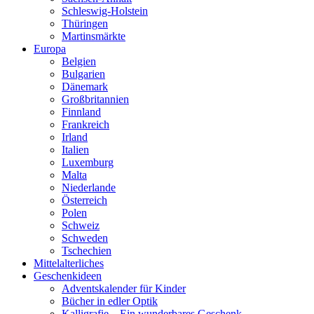
Schleswig-Holstein
Thüringen
Martinsmärkte
Europa
Belgien
Bulgarien
Dänemark
Großbritannien
Finnland
Frankreich
Irland
Italien
Luxemburg
Malta
Niederlande
Österreich
Polen
Schweiz
Schweden
Tschechien
Mittelalterliches
Geschenkideen
Adventskalender für Kinder
Bücher in edler Optik
Kalligrafie – Ein wunderbares Geschenk