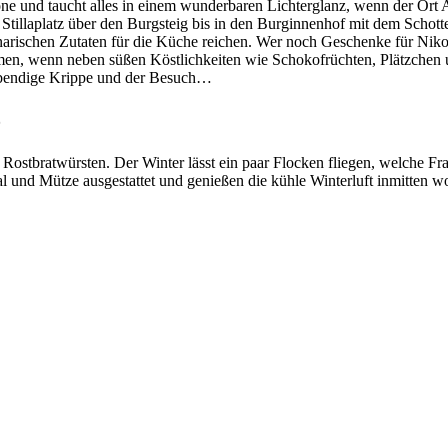
Krone und taucht alles in einem wunderbaren Lichterglanz, wenn der 
tillaplatz über den Burgsteig bis in den Burginnenhof mit dem Schott
arischen Zutaten für die Küche reichen. Wer noch Geschenke für Nik
 Gaumen, wenn neben süßen Köstlichkeiten wie Schokofrüchten, Plätzch
lebendige Krippe und der Besuch…
5
ostbratwürsten. Der Winter lässt ein paar Flocken fliegen, welche Fra
al und Mütze ausgestattet und genießen die kühle Winterluft inmitten 