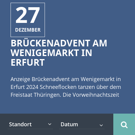
27
DEZEMBER
BRÜCKENADVENT AM
WENIGEMARKT IN
ERFURT
Anzeige Brückenadvent am Wenigemarkt in
Erfurt 2024 Schneeflocken tanzen über dem
Freistaat Thüringen. Die Vorweihnachtszeit
wird eingeläutet und die ersten Thüringer
Weihnachtsmärkte öffnen ihre Pforten. Dazu
gehören auch jüngere Adventsmärkte wie
Standort
der Brückenadvent am Wenigemarkt in
Erfurt. Der Weihnachtsmarkt verlängert