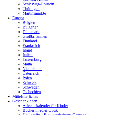
Schleswig-Holstein
Thüringen
Martinsmärkte
Europa
Belgien
Bulgarien
Dänemark
Großbritannien
Finnland
Frankreich
Irland
Italien
Luxemburg
Malta
Niederlande
Österreich
Polen
Schweiz
Schweden
Tschechien
Mittelalterliches
Geschenkideen
Adventskalender für Kinder
Bücher in edler Optik
Kalligrafie – Ein wunderbares Geschenk