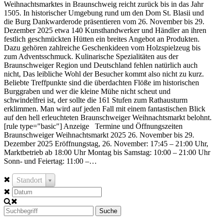
Weihnachtsmarktes in Braunschweig reicht zurück bis in das Jahr
1505. In historischer Umgebung rund um den Dom St. Blasii und
die Burg Dankwarderode präsentieren vom 26. November bis 29.
Dezember 2025 etwa 140 Kunsthandwerker und Händler an ihren
festlich geschmückten Hütten ein breites Angebot an Produkten.
Dazu gehören zahlreiche Geschenkideen vom Holzspielzeug bis
zum Adventsschmuck. Kulinarische Spezialitäten aus der
Braunschweiger Region und Deutschland fehlen natürlich auch
nicht, Das leibliche Wohl der Besucher kommt also nicht zu kurz.
Beliebte Treffpunkte sind die überdachten Flöße im historischen
Burggraben und wer die kleine Mühe nicht scheut und
schwindelfrei ist, der sollte die 161 Stufen zum Rathausturm
erklimmen. Man wird auf jeden Fall mit einem fantastischen Blick
auf den hell erleuchteten Braunschweiger Weihnachtsmarkt belohnt.
[rule type="basic"] Anzeige Termine und Öffnungszeiten
Braunschweiger Weihnachtsmarkt 2025 26. November bis 29.
Dezember 2025 Eröffnungstag, 26. November: 17:45 – 21:00 Uhr,
Marktbetrieb ab 18:00 Uhr Montag bis Samstag: 10:00 – 21:00 Uhr
Sonn- und Feiertag: 11:00 –…
Standort
Suche