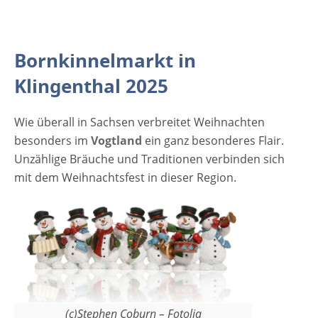
Klingenthal 2025 Eintritt ist frei
Veranstaltungsort Bornkinnelmarkt in
Klingenthal 2025 Marktplatz Klingenthal
Bornkinnelmarkt in
08248 Klingenthal Sachsen Deutschland
Telefon: 037467-64824 Weitere
Klingenthal 2025
Informationen auf der Website von
Klingenthal Anzeige
Wie überall in Sachsen verbreitet Weihnachten
besonders im
Vogtland
ein ganz besonderes Flair.
Unzählige Bräuche und Traditionen verbinden sich
mit dem Weihnachtsfest in dieser Region.
(c)Stephen Coburn – Fotolia