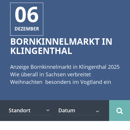
06
DEZEMBER
BORNKINNELMARKT IN
KLINGENTHAL
Anzeige Bornkinnelmarkt in Klingenthal 2025
Wie überall in Sachsen verbreitet
Weihnachten besonders im Vogtland ein
ganz besonderes Flair. Unzählige Bräuche
und Traditionen verbinden sich mit dem
Weihnachtsfest in dieser Region. [caption
Standort
id="attachment_2932" align="alignleft"
width="335"] (c)Stephen Coburn -
Fotolia[/caption] Herzlich willkommen zum