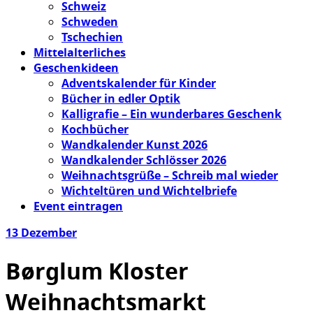
Schweiz
Schweden
Tschechien
Mittelalterliches
Geschenkideen
Adventskalender für Kinder
Bücher in edler Optik
Kalligrafie – Ein wunderbares Geschenk
Kochbücher
Wandkalender Kunst 2026
Wandkalender Schlösser 2026
Weihnachtsgrüße – Schreib mal wieder
Wichteltüren und Wichtelbriefe
Event eintragen
13
Dezember
Børglum Kloster
Weihnachtsmarkt