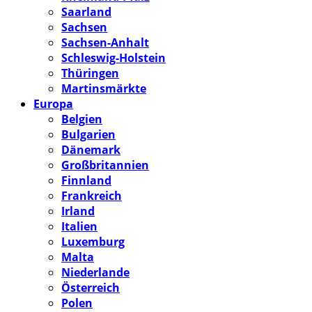
Saarland
Sachsen
Sachsen-Anhalt
Schleswig-Holstein
Thüringen
Martinsmärkte
Europa
Belgien
Bulgarien
Dänemark
Großbritannien
Finnland
Frankreich
Irland
Italien
Luxemburg
Malta
Niederlande
Österreich
Polen