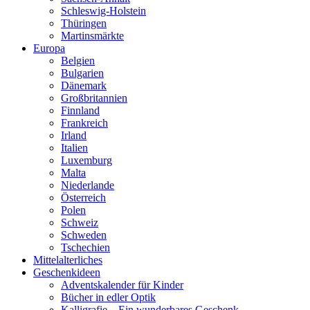
Schleswig-Holstein
Thüringen
Martinsmärkte
Europa
Belgien
Bulgarien
Dänemark
Großbritannien
Finnland
Frankreich
Irland
Italien
Luxemburg
Malta
Niederlande
Österreich
Polen
Schweiz
Schweden
Tschechien
Mittelalterliches
Geschenkideen
Adventskalender für Kinder
Bücher in edler Optik
Kalligrafie – Ein wunderbares Geschenk