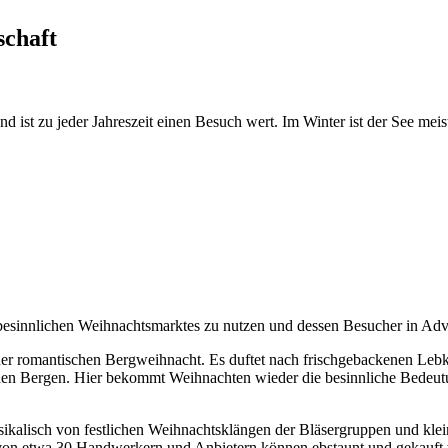
schaft
 und ist zu jeder Jahreszeit einen Besuch wert. Im Winter ist der See 
 besinnlichen Weihnachtsmarktes zu nutzen und dessen Besucher in Ad
einer romantischen Bergweihnacht. Es duftet nach frischgebackenen Le
l den Bergen. Hier bekommt Weihnachten wieder die besinnliche Bedeutu
ikalisch von festlichen Weihnachtsklängen der Bläsergruppen und klei
von etwa 30 Handwerkern und Anbietern können ebstaunt und gekauft