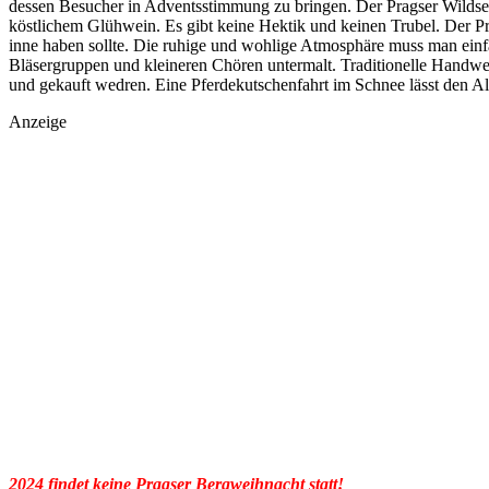
dessen Besucher in Adventsstimmung zu bringen. Der Pragser Wildsee
köstlichem Glühwein. Es gibt keine Hektik und keinen Trubel. Der P
inne haben sollte. Die ruhige und wohlige Atmosphäre muss man ein
Bläsergruppen und kleineren Chören untermalt. Traditionelle Hand
und gekauft wedren. Eine Pferdekutschenfahrt im Schnee lässt den Al
Anzeige
2024 findet keine Pragser Bergweihnacht statt!