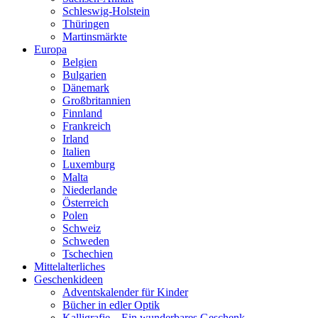
Schleswig-Holstein
Thüringen
Martinsmärkte
Europa
Belgien
Bulgarien
Dänemark
Großbritannien
Finnland
Frankreich
Irland
Italien
Luxemburg
Malta
Niederlande
Österreich
Polen
Schweiz
Schweden
Tschechien
Mittelalterliches
Geschenkideen
Adventskalender für Kinder
Bücher in edler Optik
Kalligrafie – Ein wunderbares Geschenk