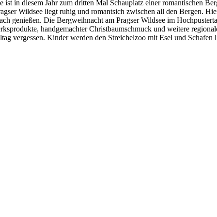
 ist in diesem Jahr zum dritten Mal Schauplatz einer romantischen B
ragser Wildsee liegt ruhig und romantsich zwischen all den Bergen. H
fach genießen. Die Bergweihnacht am Pragser Wildsee im Hochpustertal
werksprodukte, handgemachter Christbaumschmuck und weitere regiona
ltag vergessen. Kinder werden den Streichelzoo mit Esel und Schafen 