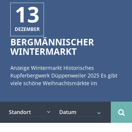
13
DEZEMBER
BERGMÄNNISCHER
WINTERMARKT
Anzeige Wintermarkt Historisches
Kupferbergwerk Düppenweiler 2025 Es gibt
viele schöne Weihnachtsmärkte im
Saarland. Ein nicht nur schöner, sondern in
seiner Art besonders attraktiver
Weihnachtsmarkt ist der Wintermarkt am
Standort
Kupferbergwerk in Düppenweiler. [caption
id="attachment_9010" align="alignleft"
width="335"] Copyright: Visions-AD -