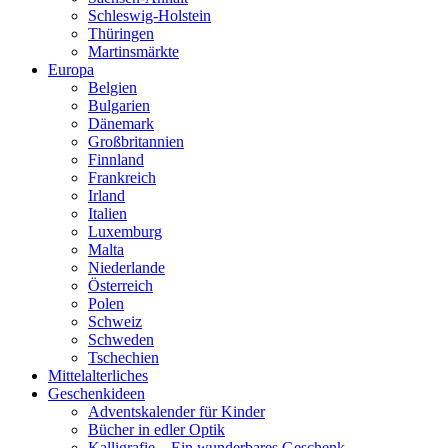
Schleswig-Holstein
Thüringen
Martinsmärkte
Europa
Belgien
Bulgarien
Dänemark
Großbritannien
Finnland
Frankreich
Irland
Italien
Luxemburg
Malta
Niederlande
Österreich
Polen
Schweiz
Schweden
Tschechien
Mittelalterliches
Geschenkideen
Adventskalender für Kinder
Bücher in edler Optik
Kalligrafie – Ein wunderbares Geschenk