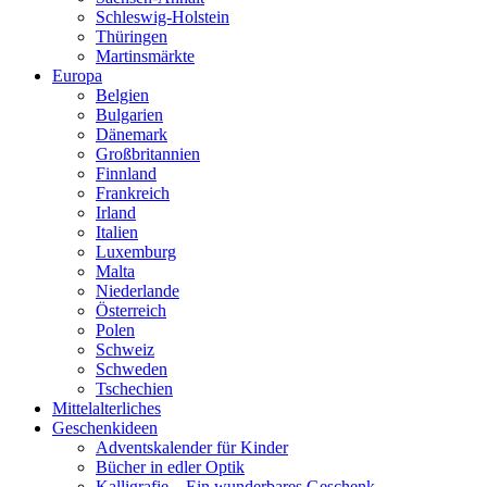
Schleswig-Holstein
Thüringen
Martinsmärkte
Europa
Belgien
Bulgarien
Dänemark
Großbritannien
Finnland
Frankreich
Irland
Italien
Luxemburg
Malta
Niederlande
Österreich
Polen
Schweiz
Schweden
Tschechien
Mittelalterliches
Geschenkideen
Adventskalender für Kinder
Bücher in edler Optik
Kalligrafie – Ein wunderbares Geschenk