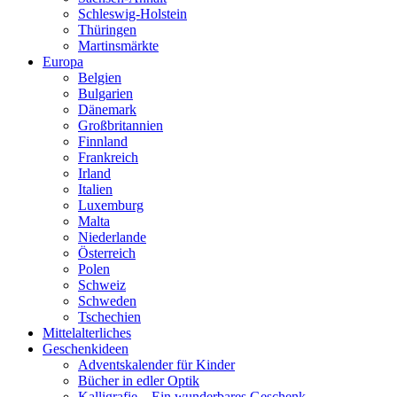
Schleswig-Holstein
Thüringen
Martinsmärkte
Europa
Belgien
Bulgarien
Dänemark
Großbritannien
Finnland
Frankreich
Irland
Italien
Luxemburg
Malta
Niederlande
Österreich
Polen
Schweiz
Schweden
Tschechien
Mittelalterliches
Geschenkideen
Adventskalender für Kinder
Bücher in edler Optik
Kalligrafie – Ein wunderbares Geschenk