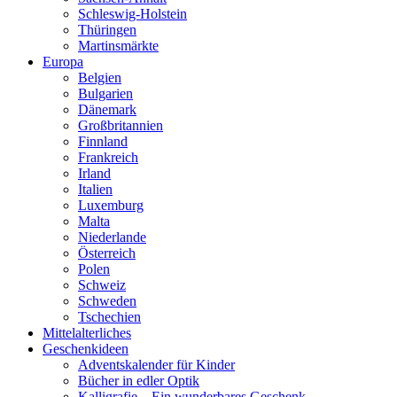
Schleswig-Holstein
Thüringen
Martinsmärkte
Europa
Belgien
Bulgarien
Dänemark
Großbritannien
Finnland
Frankreich
Irland
Italien
Luxemburg
Malta
Niederlande
Österreich
Polen
Schweiz
Schweden
Tschechien
Mittelalterliches
Geschenkideen
Adventskalender für Kinder
Bücher in edler Optik
Kalligrafie – Ein wunderbares Geschenk